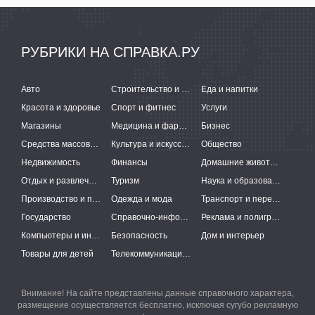
РУБРИКИ НА СПРАВКА.РУ
Авто
Строительство и ремонт
Еда и напитки
Красота и здоровье
Спорт и фитнес
Услуги
Магазины
Медицина и фармацевтика
Бизнес
Средства массовой информации
Культура и искусство
Общество
Недвижимость
Финансы
Домашние животные
Отдых и развлечения
Туризм
Наука и образование
Производство и поставки
Одежда и мода
Транспорт и перевозки
Государство
Справочно-информационные системы
Реклама и полиграфия
Компьютеры и интернет
Безопасность
Дом и интерьер
Товары для детей
Телекоммуникации и связь
Внимание! На сайте представлены данные справочного характера,
размещение осуществляется бесплатно, исключая сугубо рекламную